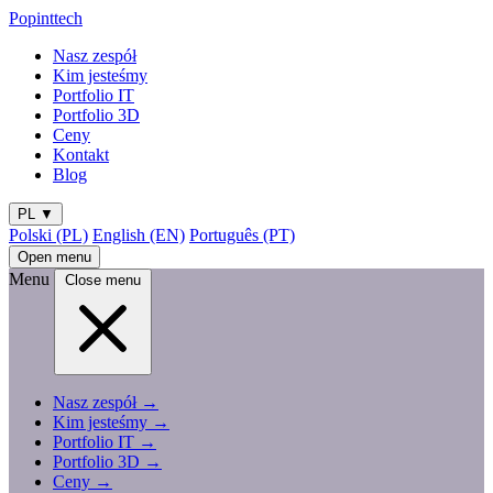
Popinttech
Nasz zespół
Kim jesteśmy
Portfolio IT
Portfolio 3D
Ceny
Kontakt
Blog
PL
▼
Polski (PL)
English (EN)
Português (PT)
Open menu
Menu
Close menu
Nasz zespół
→
Kim jesteśmy
→
Portfolio IT
→
Portfolio 3D
→
Ceny
→